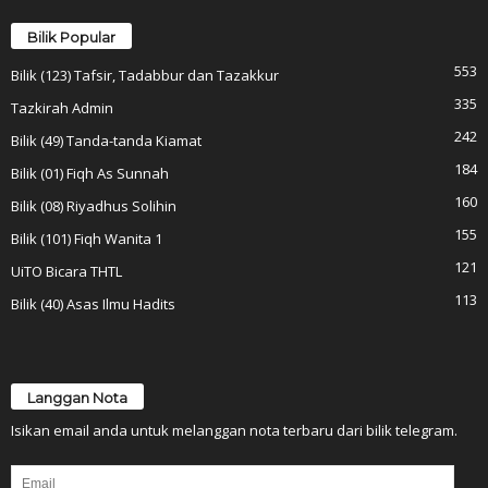
Bilik Popular
553
Bilik (123) Tafsir, Tadabbur dan Tazakkur
335
Tazkirah Admin
242
Bilik (49) Tanda-tanda Kiamat
184
Bilik (01) Fiqh As Sunnah
160
Bilik (08) Riyadhus Solihin
155
Bilik (101) Fiqh Wanita 1
121
UiTO Bicara THTL
113
Bilik (40) Asas Ilmu Hadits
Langgan Nota
Isikan email anda untuk melanggan nota terbaru dari bilik telegram.
Email