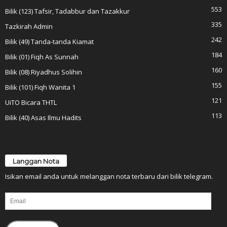
553
Bilik (123) Tafsir, Tadabbur dan Tazakkur
335
Tazkirah Admin
242
Bilik (49) Tanda-tanda Kiamat
184
Bilik (01) Fiqh As Sunnah
160
Bilik (08) Riyadhus Solihin
155
Bilik (101) Fiqh Wanita 1
121
UiTO Bicara THTL
113
Bilik (40) Asas Ilmu Hadits
Langgan Nota
Isikan email anda untuk melanggan nota terbaru dari bilik telegram.
Email