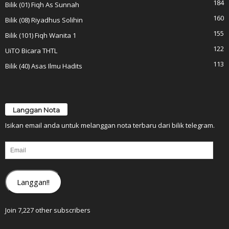
184
Bilik (01) Fiqh As Sunnah
160
Bilik (08) Riyadhus Solihin
155
Bilik (101) Fiqh Wanita 1
122
UiTO Bicara THTL
113
Bilik (40) Asas Ilmu Hadits
Langgan Nota
Isikan email anda untuk melanggan nota terbaru dari bilik telegram.
Email
Langgan!!
Join 7,227 other subscribers