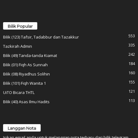
Bilik Popular
553
Bilik (123) Tafsir, Tadabbur dan Tazakkur
335
Tazkirah Admin
242
Bilik (49) Tanda-tanda Kiamat
184
Bilik (01) Fiqh As Sunnah
160
Bilik (08) Riyadhus Solihin
155
Bilik (101) Fiqh Wanita 1
121
UiTO Bicara THTL
113
Bilik (40) Asas Ilmu Hadits
Langgan Nota
Isikan email anda untuk melanggan nota terbaru dari bilik telegram.