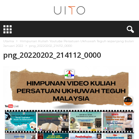
U
i
T
Utama
Himpunan Kuliah Youtube Persatuan Ukhuwah Teguh sepanjang bulan
O
Januari 2022
png_20220202_214112_0000
png_20220202_214112_0000