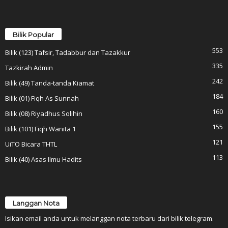
Bilik Popular
553
Bilik (123) Tafsir, Tadabbur dan Tazakkur
335
Tazkirah Admin
242
Bilik (49) Tanda-tanda Kiamat
184
Bilik (01) Fiqh As Sunnah
160
Bilik (08) Riyadhus Solihin
155
Bilik (101) Fiqh Wanita 1
121
UiTO Bicara THTL
113
Bilik (40) Asas Ilmu Hadits
Langgan Nota
Isikan email anda untuk melanggan nota terbaru dari bilik telegram.