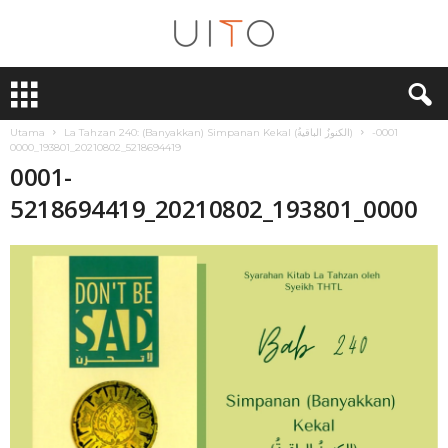
U
i
T
Utama
La Tahzan 240: (Banyakkan) Simpanan Kekal (الكنوزُ الباقيةُ)
0001-
O
5218694419_20210802_193801_0000
0001-
5218694419_20210802_193801_0000