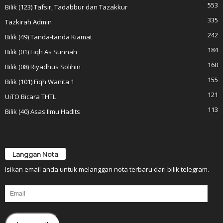
553
Bilik (123) Tafsir, Tadabbur dan Tazakkur
335
Tazkirah Admin
242
Bilik (49) Tanda-tanda Kiamat
184
Bilik (01) Fiqh As Sunnah
160
Bilik (08) Riyadhus Solihin
155
Bilik (101) Fiqh Wanita 1
121
UiTO Bicara THTL
113
Bilik (40) Asas Ilmu Hadits
Langgan Nota
Isikan email anda untuk melanggan nota terbaru dari bilik telegram.
Email