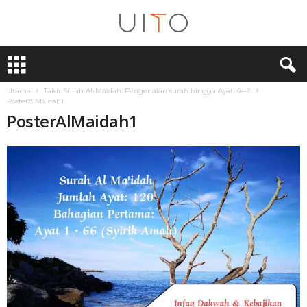
U
i
T
Utama
Tafsir Surah Al-Maidah: Pengenalan surah hingga Ayat Ke-2
O
PosterAlMaidah1
PosterAlMaidah1