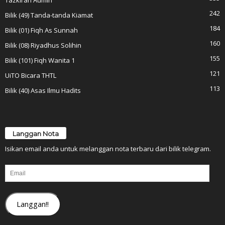
242
Bilik (49) Tanda-tanda Kiamat
184
Bilik (01) Fiqh As Sunnah
160
Bilik (08) Riyadhus Solihin
155
Bilik (101) Fiqh Wanita 1
121
UiTO Bicara THTL
113
Bilik (40) Asas Ilmu Hadits
Langgan Nota
Isikan email anda untuk melanggan nota terbaru dari bilik telegram.
Email
Langgan!!