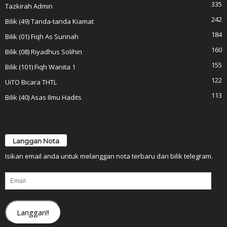
335
Tazkirah Admin
242
Bilik (49) Tanda-tanda Kiamat
184
Bilik (01) Fiqh As Sunnah
160
Bilik (08) Riyadhus Solihin
155
Bilik (101) Fiqh Wanita 1
122
UiTO Bicara THTL
113
Bilik (40) Asas Ilmu Hadits
Langgan Nota
Isikan email anda untuk melanggan nota terbaru dari bilik telegram.
Email
Langgan!!