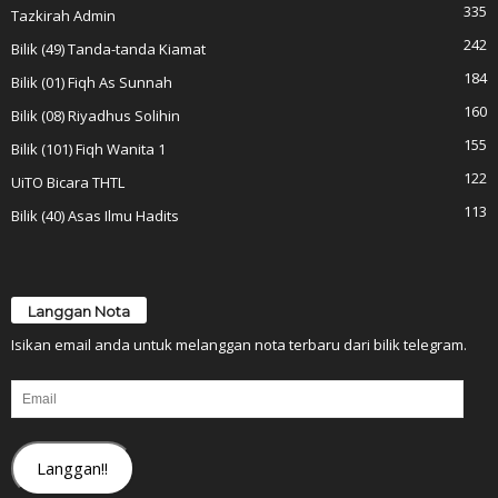
335
Tazkirah Admin
242
Bilik (49) Tanda-tanda Kiamat
184
Bilik (01) Fiqh As Sunnah
160
Bilik (08) Riyadhus Solihin
155
Bilik (101) Fiqh Wanita 1
122
UiTO Bicara THTL
113
Bilik (40) Asas Ilmu Hadits
Langgan Nota
Isikan email anda untuk melanggan nota terbaru dari bilik telegram.
Email
Langgan!!