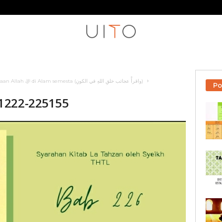
La Tahzan 226: Perhatikan keajaiban Ciptaan Allah ‎ﷻ di Alam semesta (واقرأْ عجائب خلقِ اللهِ في الكونِ)
Po
1222-225155