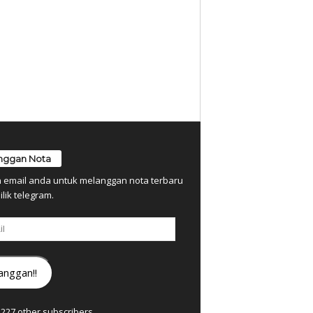
nggan Nota
n email anda untuk melanggan nota terbaru
ilik telegram.
anggan!!
7,227 other subscribers