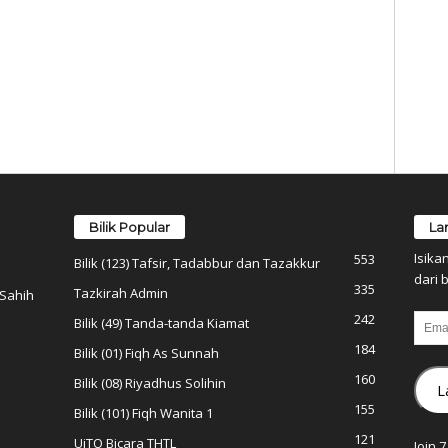
Bilik Popular
La
Isika
553
Bilik (123) Tafsir, Tadabbur dan Tazakkur
dari b
335
Tazkirah Admin
 Sahih
242
Email
Bilik (49) Tanda-tanda Kiamat
184
Bilik (01) Fiqh As Sunnah
160
Bilik (08) Riyadhus Solihin
L
155
Bilik (101) Fiqh Wanita 1
121
UiTO Bicara THTL
Join 