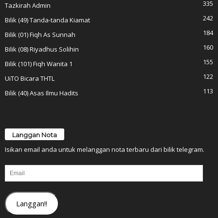
335
Tazkirah Admin
242
Bilik (49) Tanda-tanda Kiamat
184
Bilik (01) Fiqh As Sunnah
160
Bilik (08) Riyadhus Solihin
155
Bilik (101) Fiqh Wanita 1
122
UiTO Bicara THTL
113
Bilik (40) Asas Ilmu Hadits
Langgan Nota
Isikan email anda untuk melanggan nota terbaru dari bilik telegram.
Email
Langgan!!