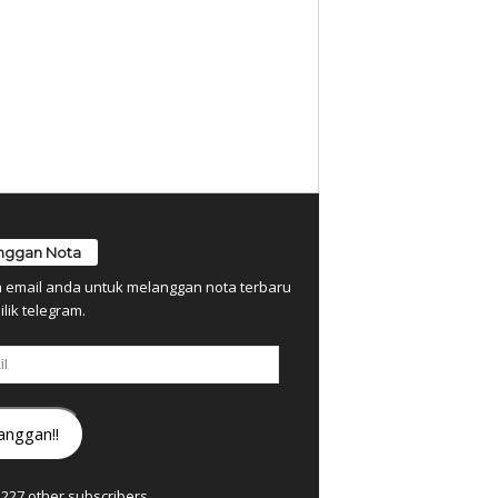
nggan Nota
n email anda untuk melanggan nota terbaru
ilik telegram.
anggan!!
7,227 other subscribers