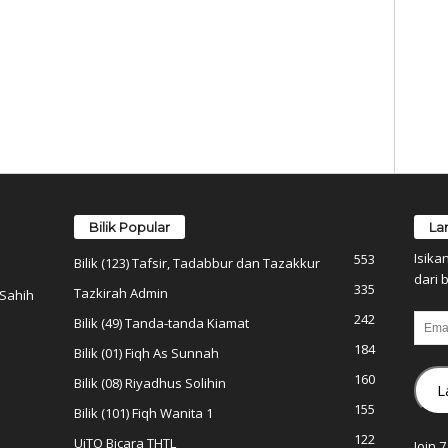
Bilik Popular
La
Isika
553
Bilik (123) Tafsir, Tadabbur dan Tazakkur
dari b
335
Tazkirah Admin
 Sahih
242
Email
Bilik (49) Tanda-tanda Kiamat
184
Bilik (01) Fiqh As Sunnah
160
Bilik (08) Riyadhus Solihin
L
155
Bilik (101) Fiqh Wanita 1
122
UiTO Bicara THTL
Join 