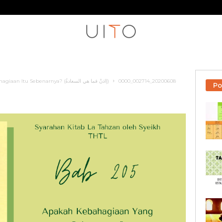
SIRI LA TAHZAN: Bab 205 — Apakah Kebahagiaan Itu Sebenarnya? (إاذنْ فما هي السعادةُ)
20200608_002714_0000
Po