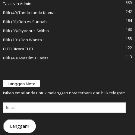
335
Tazkirah Admin
242
Bilik (49) Tanda-tanda Kiamat
184
Bilik (01) Fiqh As Sunnah
160
Bilik (08) Riyadhus Solihin
155
Bilik (101) Fiqh Wanita 1
122
UiTO Bicara THTL
113
Bilik (40) Asas Ilmu Hadits
Langgan Nota
Isikan email anda untuk melanggan nota terbaru dari bilik telegram.
Email
Langgan!!