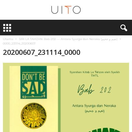
U
i
T
Utama
SIRI LA TAHZAN: Bab 202 — Antara Syurga dan Neraka (نعيم و جحيم)
O
20200607_231114_0000
20200607_231114_0000