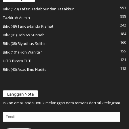
553
Bilik (123) Tafsir, Tadabbur dan Tazakkur
335
Tazkirah Admin
242
Bilik (49) Tanda-tanda Kiamat
184
Bilik (01) Fiqh As Sunnah
160
Bilik (08) Riyadhus Solihin
155
Bilik (101) Fiqh Wanita 1
121
UiTO Bicara THTL
113
Bilik (40) Asas Ilmu Hadits
Langgan Nota
Isikan email anda untuk melanggan nota terbaru dari bilik telegram.
Email