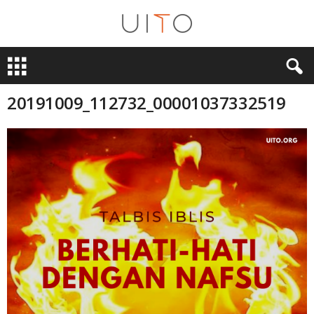
U
i
T
O
20191009_112732_00001037332519