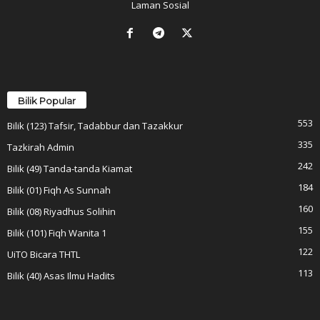
Laman Sosial
Bilik Popular
553
Bilik (123) Tafsir, Tadabbur dan Tazakkur
335
Tazkirah Admin
242
Bilik (49) Tanda-tanda Kiamat
184
Bilik (01) Fiqh As Sunnah
160
Bilik (08) Riyadhus Solihin
155
Bilik (101) Fiqh Wanita 1
122
UiTO Bicara THTL
113
Bilik (40) Asas Ilmu Hadits