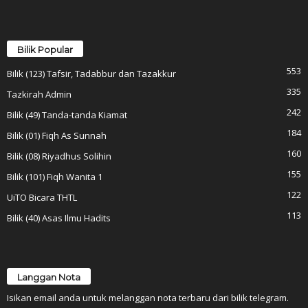
Bilik Popular
553
Bilik (123) Tafsir, Tadabbur dan Tazakkur
335
Tazkirah Admin
242
Bilik (49) Tanda-tanda Kiamat
184
Bilik (01) Fiqh As Sunnah
160
Bilik (08) Riyadhus Solihin
155
Bilik (101) Fiqh Wanita 1
122
UiTO Bicara THTL
113
Bilik (40) Asas Ilmu Hadits
Langgan Nota
Isikan email anda untuk melanggan nota terbaru dari bilik telegram.