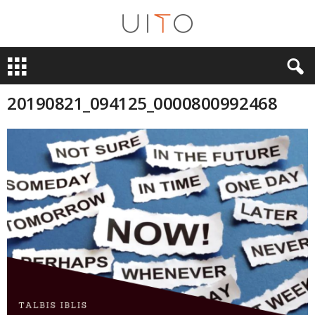
U
i
T
O
20190821_094125_0000800992468