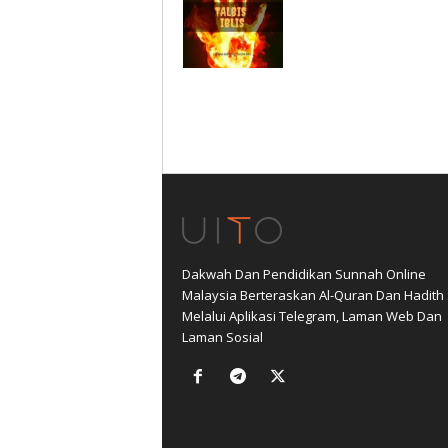
Dakwah Dan Pendidikan Sunnah Online
Malaysia Berteraskan Al-Quran Dan Hadith
Melalui Aplikasi Telegram, Laman Web Dan
Laman Sosial