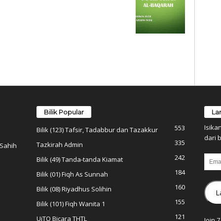
Bilik Popular
La
Isika
553
Bilik (123) Tafsir, Tadabbur dan Tazakkur
dari b
335
Tazkirah Admin
 Sahih
242
Email
Bilik (49) Tanda-tanda Kiamat
184
Bilik (01) Fiqh As Sunnah
160
Bilik (08) Riyadhus Solihin
L
155
Bilik (101) Fiqh Wanita 1
121
UiTO Bicara THTL
Join 