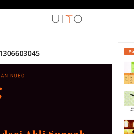
1306603045
Po