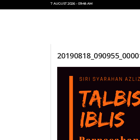
7 AUGUST 2026 - 09:48 AM
U
i
T
O
20190818_090955_0000