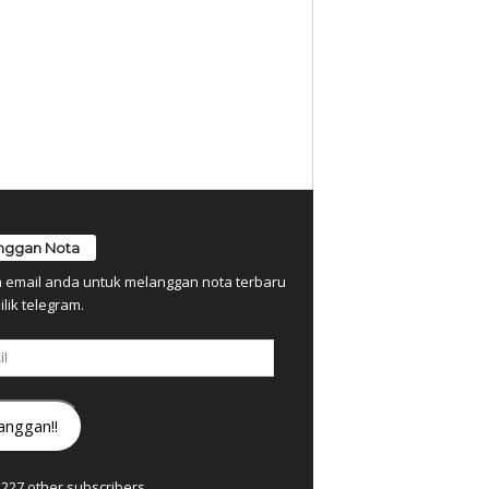
nggan Nota
n email anda untuk melanggan nota terbaru
ilik telegram.
anggan!!
7,227 other subscribers