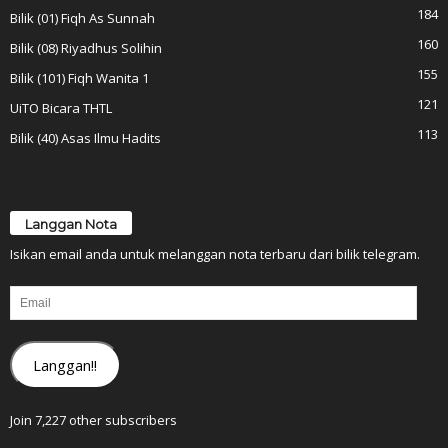
184
Bilik (01) Fiqh As Sunnah
160
Bilik (08) Riyadhus Solihin
155
Bilik (101) Fiqh Wanita 1
121
UiTO Bicara THTL
113
Bilik (40) Asas Ilmu Hadits
Langgan Nota
Isikan email anda untuk melanggan nota terbaru dari bilik telegram.
Email
Langgan!!
Join 7,227 other subscribers