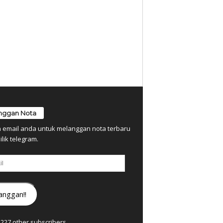
nggan Nota
n email anda untuk melanggan nota terbaru
ilik telegram.
anggan!!
7,227 other subscribers