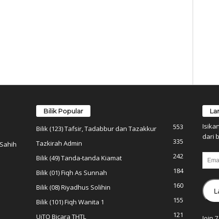
Bilik Popular
La
Isika
553
Bilik (123) Tafsir, Tadabbur dan Tazakkur
dari b
335
Tazkirah Admin
 Sahih
242
Email
Bilik (49) Tanda-tanda Kiamat
184
Bilik (01) Fiqh As Sunnah
160
Bilik (08) Riyadhus Solihin
L
155
Bilik (101) Fiqh Wanita 1
121
UiTO Bicara THTL
Join 