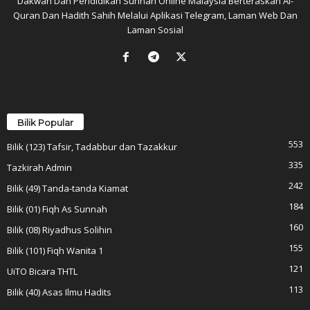
Dakwah Dan Pendidikan Sunnah Online Malaysia Berteraskan Al-
Quran Dan Hadith Sahih Melalui Aplikasi Telegram, Laman Web Dan
Laman Sosial
Bilik Popular
553
Bilik (123) Tafsir, Tadabbur dan Tazakkur
335
Tazkirah Admin
242
Bilik (49) Tanda-tanda Kiamat
184
Bilik (01) Fiqh As Sunnah
160
Bilik (08) Riyadhus Solihin
155
Bilik (101) Fiqh Wanita 1
121
UiTO Bicara THTL
113
Bilik (40) Asas Ilmu Hadits